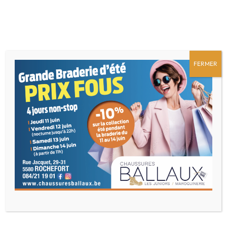
FERMER
Catégorie :
Tendances
Printemps/été
C’EST LOCAL !
COLLECTION ENFANTS